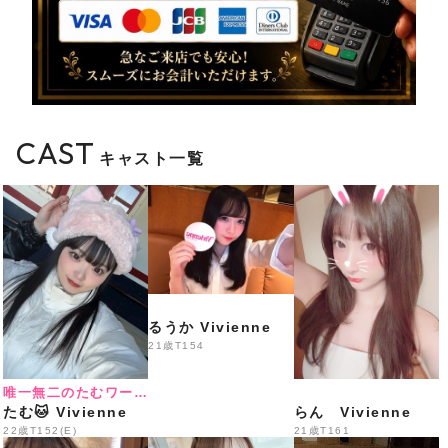
営業
️
総勢35名出勤＋体験入店3名予定
️
LINE会員様特別料金
CAST
キャスト一覧
18:00〜20:30
70分 3,300円
20:30〜22:00
るうか Vivienne
60分 3,300円
21歳
T154
唯一無二のたむワールド
たむ🐱 Vivienne
らん Vivienne
22:00〜LAST
22歳
T152(E)
21歳
T161