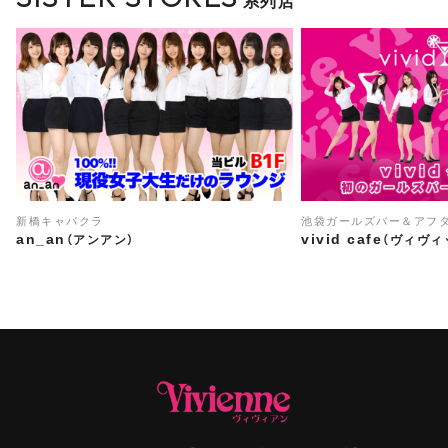
系列店
新橋キャバクラ
池袋ガールズバー＆アフ
an_an
vivid cafe
（アンアン）
（ヴィヴィ