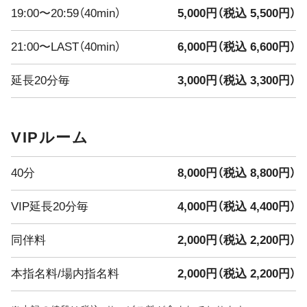
えな・みくう
19:00〜20:59（40min）
5,000円（税込 5,500円）
みずき・きよ
21:00〜LAST（40min）
6,000円（税込 6,600円）
━━━━━━━━━━━━━━━
延長20分毎
3,000円（税込 3,300円）
本日のイベント
**新ショット試飲会開催！**
Vivienneに新しい味のショットが登場
VIPルーム
どんな味かは飲んでからのお楽しみ
━━━━━━━━━━━━━━━
7/30・7/31限定 ドレスDay開催
40分
8,000円（税込 8,800円）
2日間限定
普段とは一味違う特別な雰囲気のVivienneをぜひお楽しみ
VIP延長20分毎
4,000円（税込 4,400円）
ください
━━━━━━━━━━━━━━━
同伴料
2,000円（税込 2,200円）
8/1(土)〜8/4(火) 真夏の大還元祭
4Days
本指名料/場内指名料
2,000円（税込 2,200円）
**最大3,000円分の金券プレゼント！**
日頃の感謝を込めて、超お得な4日間をご用意しました