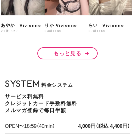
なぎ・あいな・かなん
ちさき・みに・りかこ
あやか Vivienne
りか Vivienne
らい Vivienne
21歳
T160
23歳
T160
20歳
T160
20:00〜
もっと見る
えりか・はる・みみ
まきほ・せん・みい・なみ
SYSTEM
料金システム
21:00〜
サービス料無料
あいら・
あやか・りり
クレジットカード手数料無料
メルマガ登録で毎日半額
出勤予定
OPEN〜18:59（40min）
4,000円（税込 4,400円）