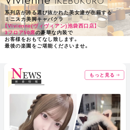
IKEBUKURO
系列店が誇る選び抜かれた美女達が在籍する
ミニスカ美脚キャバクラ
【Vivienne(ヴィヴィアン)池袋西口店】
3フロア50席
の豪華な内装で
お客様をおもてなし致します。
最後の楽園をご堪能くださいませ。
もっと見る