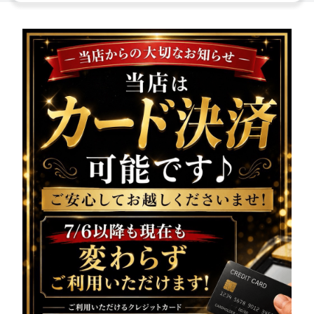
様へ大切なお知らせです!!
本日、
システムの都合に
より公式LINEの配信ができ
ませんでした
いつも配信を楽しみにしてくださっている皆様には、
ご迷惑をおかけし誠に申し訳ございません。
本日の営業情報・出勤情報は、
こちらでご案内させていた
だきます
━━━━━━━━━━━━━━━
vivienne（ヴィヴィア
ン）池袋西口店
系列が誇る美女達が在籍
美脚キャバクラ
本日も元気に営業中
18:00〜25:00まで