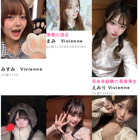
50分 3,300円
生ビール・ハイボール・各種サワー・焼酎・ウイスキ
ー・
各種ソフトドリンク飲み放題
清楚の頂点
※ご来店の際はスタッフへLINE画面をご提示ください
まみ Vivienne
━━━━━━━━━━━━━━━
20歳
T163B82W50H80
️本日の出勤情報
️
18:00〜
みすみ Vivienne
Eはな・
あまの・えなこ
20歳
T156
完全未経験の長身美女
なち・はるか・
まりん
えみり Vivienne
24歳
T166(E)
いくみ・ゆめあ・みう・り
の
19:00〜