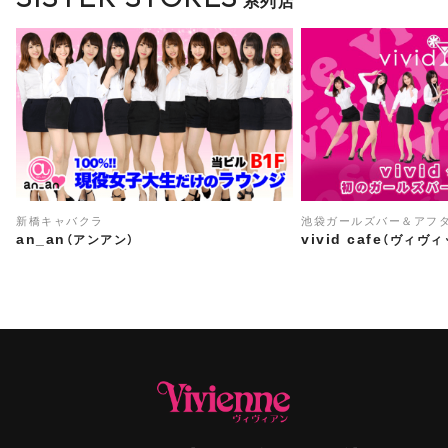
系列店
新橋キャバクラ
池袋ガールズバー＆アフ
an_an
vivid cafe
（アンアン）
（ヴィヴィ