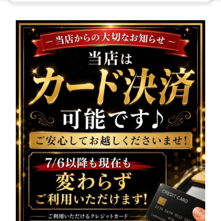
様へ大切なお知らせです!!
本日、
システムの都合に
より公式LINEの配信ができ
ませんでした
いつも配信を楽しみにしてくださっている皆様には、
ご迷惑をおかけし誠に申し訳ございません。
本日の営業情報・出勤情報は、
こちらでご案内させていた
だきます
━━━━━━━━━━━━━━━
vivienne（ヴィヴィア
ン）池袋西口店
系列が誇る美女達が在籍
美脚キャバクラ
本日も元気に営業中
18:00〜25:00まで