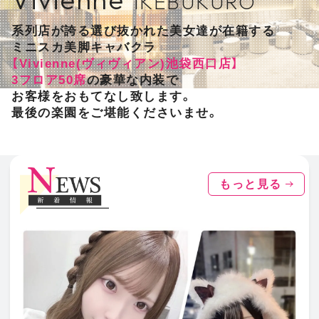
IKEBUKURO
系列店が誇る選び抜かれた美女達が在籍する
ミニスカ美脚キャバクラ
【Vivienne(ヴィヴィアン)池袋西口店】
3フロア50席
の豪華な内装で
お客様をおもてなし致します。
最後の楽園をご堪能くださいませ。
もっと見る