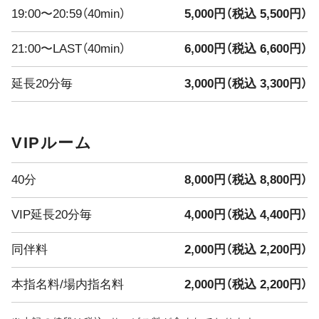
えな・みくう
19:00〜20:59（40min）
5,000円（税込 5,500円）
みずき・きよ
21:00〜LAST（40min）
6,000円（税込 6,600円）
━━━━━━━━━━━━━━━
延長20分毎
3,000円（税込 3,300円）
本日のイベント
**新ショット試飲会開催！**
Vivienneに新しい味のショットが登場
VIPルーム
どんな味かは飲んでからのお楽しみ
━━━━━━━━━━━━━━━
7/30・7/31限定 ドレスDay開催
40分
8,000円（税込 8,800円）
2日間限定
普段とは一味違う特別な雰囲気のVivienneをぜひお楽しみ
VIP延長20分毎
4,000円（税込 4,400円）
ください
━━━━━━━━━━━━━━━
同伴料
2,000円（税込 2,200円）
8/1(土)〜8/4(火) 真夏の大還元祭
4Days
本指名料/場内指名料
2,000円（税込 2,200円）
**最大3,000円分の金券プレゼント！**
日頃の感謝を込めて、超お得な4日間をご用意しました