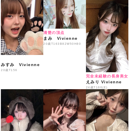
50分 3,300円
生ビール・ハイボール・各種サワー・焼酎・ウイスキ
ー・
各種ソフトドリンク飲み放題
清楚の頂点
※ご来店の際はスタッフへLINE画面をご提示ください
まみ Vivienne
━━━━━━━━━━━━━━━
20歳
T163B82W50H80
️本日の出勤情報
️
18:00〜
みすみ Vivienne
Eはな・
あまの・えなこ
20歳
T156
完全未経験の長身美女
なち・はるか・
まりん
えみり Vivienne
24歳
T166(E)
いくみ・ゆめあ・みう・り
の
19:00〜