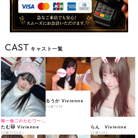
営業
️
総勢35名出勤＋体験入店3名予定
️
LINE会員様特別料金
CAST
キャスト一覧
18:00〜20:30
70分 3,300円
20:30〜22:00
るうか Vivienne
60分 3,300円
21歳
T154
唯一無二のたむワールド
たむ🐱 Vivienne
らん Vivienne
22:00〜LAST
22歳
T152(E)
21歳
T161