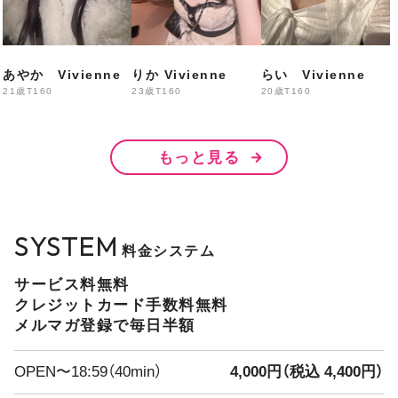
なぎ・あいな・かなん
ちさき・みに・りかこ
あやか Vivienne
りか Vivienne
らい Vivienne
21歳
T160
23歳
T160
20歳
T160
20:00〜
もっと見る
えりか・はる・みみ
まきほ・せん・みい・なみ
SYSTEM
料金システム
21:00〜
サービス料無料
あいら・
あやか・りり
クレジットカード手数料無料
メルマガ登録で毎日半額
出勤予定
OPEN〜18:59（40min）
4,000円（税込 4,400円）