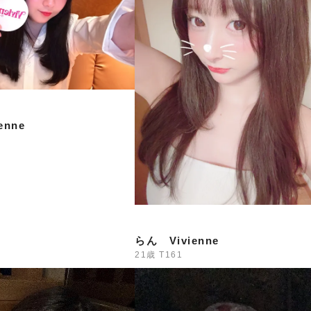
出勤予定
えな・みくう
みずき・きよ
━━━━━━━━━━━━━
本日のイベント
enne
**新ショット試飲会開催！*
Vivienneに新しい味のショット
どんな味かは飲んでからのお楽し
━━━━━━━━━━━━━
7/30・7/31限定 ドレス
2日間限定
普段とは一味違う特別な雰囲気のVivienneをぜ
らん Vivienne
━━━━━━━━━━━━━
21歳
T161
8/1(土)〜8/4(火) 真夏の大還
**最大3,000円分の金券プレゼン
日頃の感謝を込めて、超お得な4日間をご