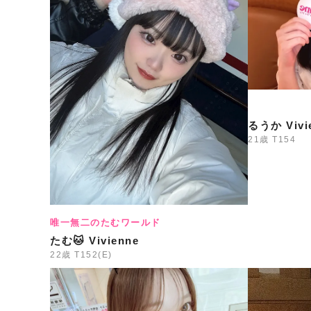
るうか Vivi
21歳
T154
唯一無二のたむワールド
たむ🐱 Vivienne
22歳
T152(E)