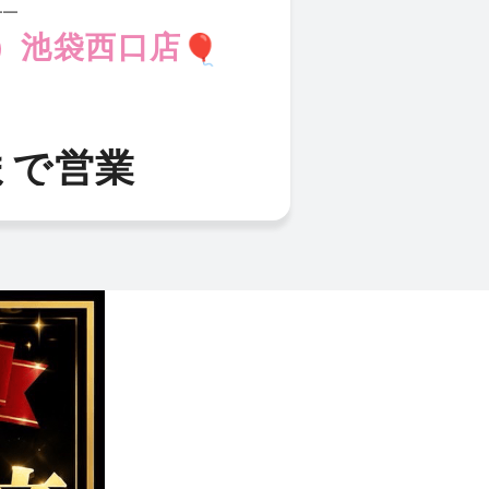
━━
ン）池袋西口店
0まで営業
予定
️
料金
30
円
00
円