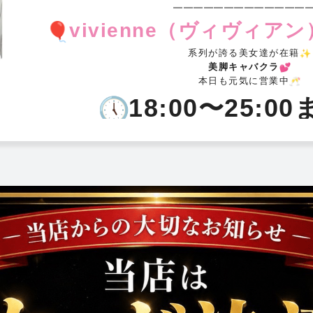
━━━━━━━━━━━━━
vivienne（ヴィヴィア
系列が誇る美女達が在籍
美脚キャバクラ
本日も元気に営業中
18:00〜25:0
️
総勢35名出勤＋体験入店3名
LINE会員様特別
18:00〜20:
70分 3,300
20:30〜22:
60分 3,300