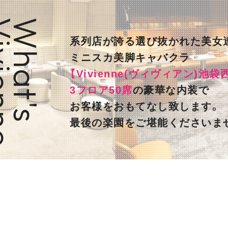
enne
What's
系列店が誇る選び抜かれた美女
ミニスカ美脚キャバクラ
【Vivienne(ヴィヴィアン)池袋
3フロア50席
の豪華な内装で
お客様をおもてなし致します。
最後の楽園をご堪能くださいま