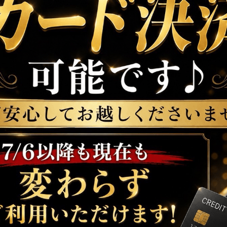
22:00〜LA
50分 3,300
生ビール・ハイボール・各種サワー・焼酎・ウイスキー
※ご来店の際はスタッフへLINE画面をご
━━━━━━━━━━━━━
️本日の出勤情報
18:00〜
Eはな・
あまの・
なち・はるか・
いくみ・ゆめあ・み