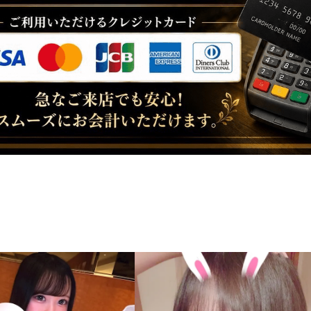
19:00〜
なぎ・あいな・か
ちさき・みに・り
20:00〜
えりか・はる・
まきほ・せん・みい
21:00〜
あいら・
あやか