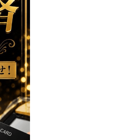
ST
円
・
各種ソフトドリンク飲み放題
提示ください
━━
️
えなこ
まりん
う・りの