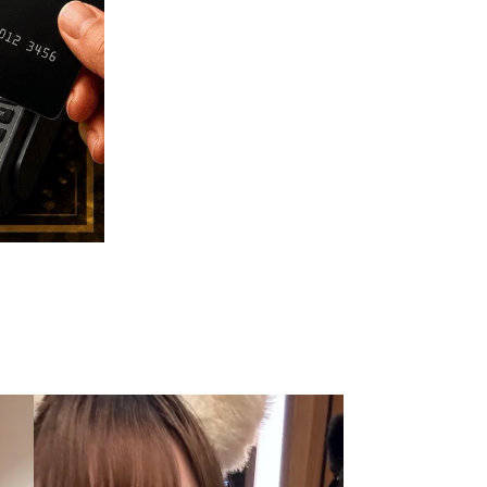
なん
かこ
みみ
・なみ
・りり