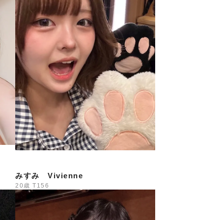
━━
*
が登場
み
━━
Day開催
ひお楽しみ
ください
━━
みすみ Vivienne
元祭4Days
20歳
T156
ト！**
用意しました