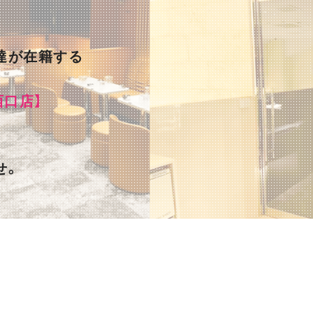
達が在籍する
西口店】
せ。