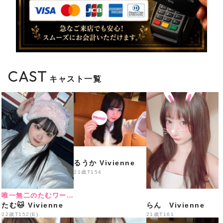
営業
️
総勢35名出勤＋体験入店3名予定
️
LINE会員様特別料金
CAST
キャスト一覧
18:00〜20:30
70分 3,300円
20:30〜22:00
るうか Vivienne
60分 3,300円
21歳
T154
唯一無二のたむワールド
たむ🐱 Vivienne
らん Vivienne
22:00〜LAST
22歳
T152(E)
21歳
T161