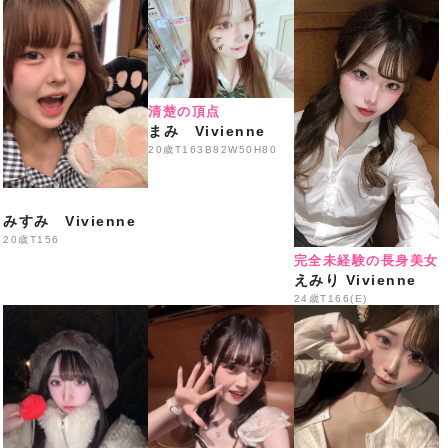
50分 3,300円
生ビール・ハイボール・各種サワー・焼酎・ウイスキ
ー・
各種ソフトドリンク飲み放題
清楚の頂点
※ご来店の際はスタッフへLINE画面をご提示ください
まみ Vivienne
━━━━━━━━━━━━━━━
20歳
T163B82W50H80
️本日の出勤情報
️
18:00〜
みすみ Vivienne
Eはな・
あまの・えなこ
20歳
T156
完全未経験の長身美女
なち・はるか・
まりん
えみり Vivienne
24歳
T166(E)
いくみ・ゆめあ・みう・り
の
19:00〜