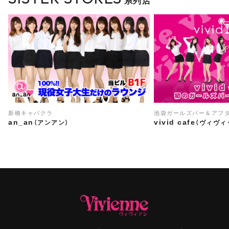
系列店
新橋キャバクラ
池袋ガールズバー＆アフ
an_an
vivid cafe
（アンアン）
（ヴィヴィ