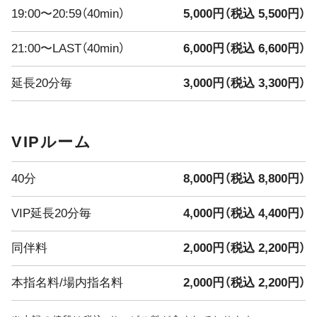
えな・みくう
19:00〜20:59（40min）
5,000円（税込 5,500円）
みずき・きよ
21:00〜LAST（40min）
6,000円（税込 6,600円）
━━━━━━━━━━━━━━━
延長20分毎
3,000円（税込 3,300円）
本日のイベント
**新ショット試飲会開催！**
Vivienneに新しい味のショットが登場
VIPルーム
どんな味かは飲んでからのお楽しみ
━━━━━━━━━━━━━━━
7/30・7/31限定 ドレスDay開催
40分
8,000円（税込 8,800円）
2日間限定
普段とは一味違う特別な雰囲気のVivienneをぜひお楽しみ
VIP延長20分毎
4,000円（税込 4,400円）
ください
━━━━━━━━━━━━━━━
同伴料
2,000円（税込 2,200円）
8/1(土)〜8/4(火) 真夏の大還元祭
4Days
本指名料/場内指名料
2,000円（税込 2,200円）
**最大3,000円分の金券プレゼント！**
日頃の感謝を込めて、超お得な4日間をご用意しました