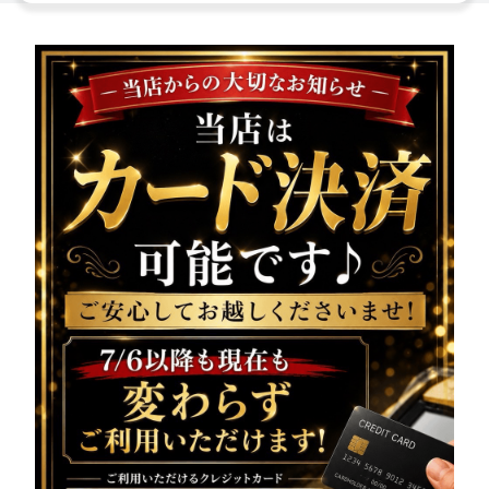
様へ大切なお知らせです!!
本日、
システムの都合に
より公式LINEの配信ができ
ませんでした
いつも配信を楽しみにしてくださっている皆様には、
ご迷惑をおかけし誠に申し訳ございません。
本日の営業情報・出勤情報は、
こちらでご案内させていた
だきます
━━━━━━━━━━━━━━━
vivienne（ヴィヴィア
ン）池袋西口店
系列が誇る美女達が在籍
美脚キャバクラ
本日も元気に営業中
18:00〜25:00まで