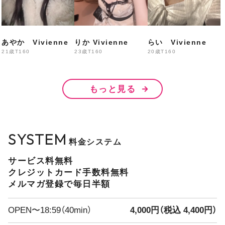
なぎ・あいな・かなん
ちさき・みに・りかこ
あやか Vivienne
りか Vivienne
らい Vivienne
21歳
T160
23歳
T160
20歳
T160
20:00〜
もっと見る
えりか・はる・みみ
まきほ・せん・みい・なみ
SYSTEM
料金システム
21:00〜
サービス料無料
あいら・
あやか・りり
クレジットカード手数料無料
メルマガ登録で毎日半額
出勤予定
OPEN〜18:59（40min）
4,000円（税込 4,400円）