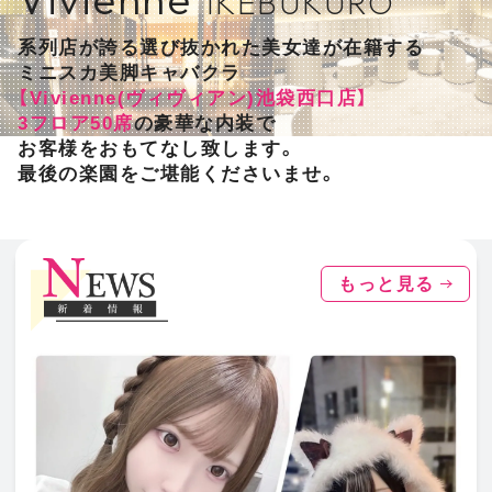
IKEBUKURO
系列店が誇る選び抜かれた美女達が在籍する
ミニスカ美脚キャバクラ
【Vivienne(ヴィヴィアン)池袋西口店】
3フロア50席
の豪華な内装で
お客様をおもてなし致します。
最後の楽園をご堪能くださいませ。
もっと見る