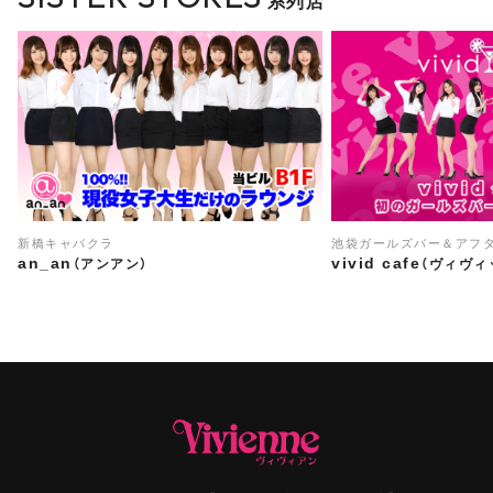
系列店
新橋キャバクラ
池袋ガールズバー＆アフ
an_an
vivid cafe
（アンアン）
（ヴィヴィ