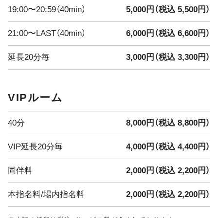
えな・みくう
19:00〜20:59（40min）
5,000円（税込 5,500円）
みずき・きよ
21:00〜LAST（40min）
6,000円（税込 6,600円）
━━━━━━━━━━━━━━━
延長20分毎
3,000円（税込 3,300円）
本日のイベント
**新ショット試飲会開催！**
Vivienneに新しい味のショットが登場
VIPルーム
どんな味かは飲んでからのお楽しみ
━━━━━━━━━━━━━━━
7/30・7/31限定 ドレスDay開催
40分
8,000円（税込 8,800円）
2日間限定
普段とは一味違う特別な雰囲気のVivienneをぜひお楽しみ
VIP延長20分毎
4,000円（税込 4,400円）
ください
━━━━━━━━━━━━━━━
同伴料
2,000円（税込 2,200円）
8/1(土)〜8/4(火) 真夏の大還元祭
4Days
本指名料/場内指名料
2,000円（税込 2,200円）
**最大3,000円分の金券プレゼント！**
日頃の感謝を込めて、超お得な4日間をご用意しました