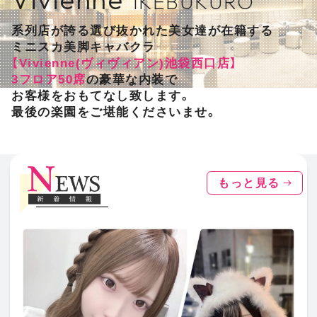
IKEBUKURO
系列店が誇る選び抜かれた美女達が在籍する
ミニスカ美脚キャバクラ
【Vivienne(ヴィヴィアン)池袋西口店】
3フロア50席
の豪華な内装で
お客様をおもてなし致します。
最後の楽園をご堪能くださいませ。
もっと見る