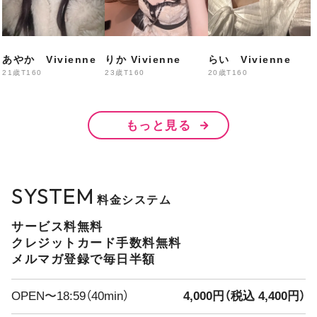
なぎ・あいな・かなん
ちさき・みに・りかこ
あやか Vivienne
りか Vivienne
らい Vivienne
21歳
T160
23歳
T160
20歳
T160
20:00〜
もっと見る
えりか・はる・みみ
まきほ・せん・みい・なみ
SYSTEM
料金システム
21:00〜
サービス料無料
あいら・
あやか・りり
クレジットカード手数料無料
メルマガ登録で毎日半額
出勤予定
OPEN〜18:59（40min）
4,000円（税込 4,400円）