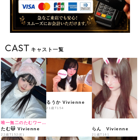
営業
️
総勢35名出勤＋体験入店3名予定
️
LINE会員様特別料金
CAST
キャスト一覧
18:00〜20:30
70分 3,300円
20:30〜22:00
るうか Vivienne
60分 3,300円
21歳
T154
唯一無二のたむワールド
たむ🐱 Vivienne
らん Vivienne
22:00〜LAST
22歳
T152(E)
21歳
T161