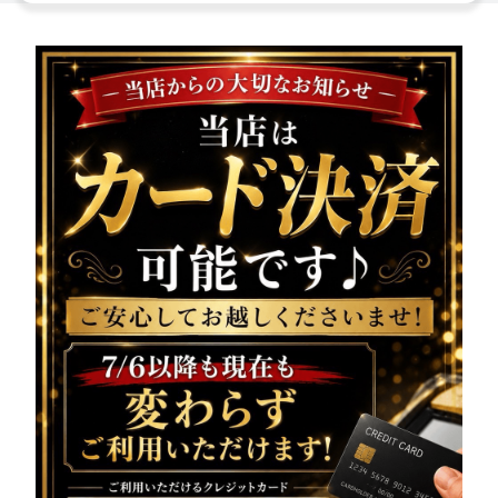
様へ大切なお知らせです!!
本日、
システムの都合に
より公式LINEの配信ができ
ませんでした
いつも配信を楽しみにしてくださっている皆様には、
ご迷惑をおかけし誠に申し訳ございません。
本日の営業情報・出勤情報は、
こちらでご案内させていた
だきます
━━━━━━━━━━━━━━━
vivienne（ヴィヴィア
ン）池袋西口店
系列が誇る美女達が在籍
美脚キャバクラ
本日も元気に営業中
18:00〜25:00まで