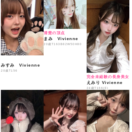
50分 3,300円
生ビール・ハイボール・各種サワー・焼酎・ウイスキ
ー・
各種ソフトドリンク飲み放題
清楚の頂点
※ご来店の際はスタッフへLINE画面をご提示ください
まみ Vivienne
━━━━━━━━━━━━━━━
20歳
T163B82W50H80
️本日の出勤情報
️
18:00〜
みすみ Vivienne
Eはな・
あまの・えなこ
20歳
T156
完全未経験の長身美女
なち・はるか・
まりん
えみり Vivienne
24歳
T166(E)
いくみ・ゆめあ・みう・り
の
19:00〜