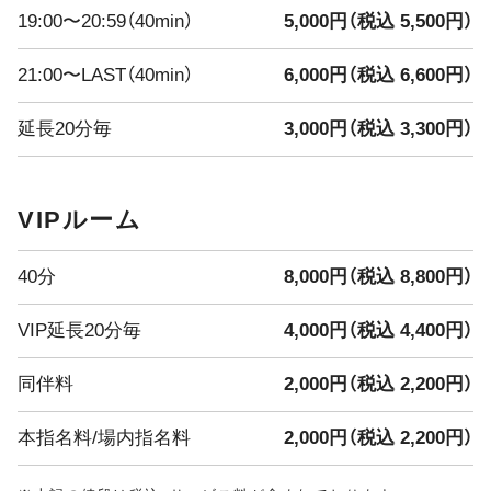
えな・みくう
19:00〜20:59（40min）
5,000円（税込 5,500円）
みずき・きよ
21:00〜LAST（40min）
6,000円（税込 6,600円）
━━━━━━━━━━━━━━━
延長20分毎
3,000円（税込 3,300円）
本日のイベント
**新ショット試飲会開催！**
Vivienneに新しい味のショットが登場
VIPルーム
どんな味かは飲んでからのお楽しみ
━━━━━━━━━━━━━━━
7/30・7/31限定 ドレスDay開催
40分
8,000円（税込 8,800円）
2日間限定
普段とは一味違う特別な雰囲気のVivienneをぜひお楽しみ
VIP延長20分毎
4,000円（税込 4,400円）
ください
━━━━━━━━━━━━━━━
同伴料
2,000円（税込 2,200円）
8/1(土)〜8/4(火) 真夏の大還元祭
4Days
本指名料/場内指名料
2,000円（税込 2,200円）
**最大3,000円分の金券プレゼント！**
日頃の感謝を込めて、超お得な4日間をご用意しました