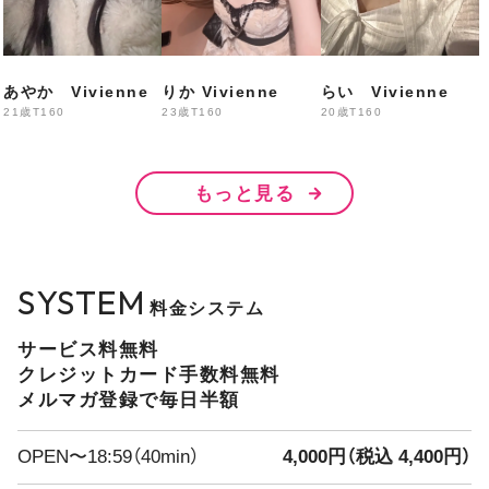
なぎ・あいな・かなん
ちさき・みに・りかこ
あやか Vivienne
りか Vivienne
らい Vivienne
21歳
T160
23歳
T160
20歳
T160
20:00〜
もっと見る
えりか・はる・みみ
まきほ・せん・みい・なみ
SYSTEM
料金システム
21:00〜
サービス料無料
あいら・
あやか・りり
クレジットカード手数料無料
メルマガ登録で毎日半額
出勤予定
OPEN〜18:59（40min）
4,000円（税込 4,400円）