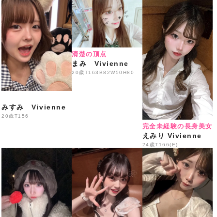
50分 3,300円
生ビール・ハイボール・各種サワー・焼酎・ウイスキ
ー・
各種ソフトドリンク飲み放題
清楚の頂点
※ご来店の際はスタッフへLINE画面をご提示ください
まみ Vivienne
━━━━━━━━━━━━━━━
20歳
T163B82W50H80
️本日の出勤情報
️
18:00〜
みすみ Vivienne
Eはな・
あまの・えなこ
20歳
T156
完全未経験の長身美女
なち・はるか・
まりん
えみり Vivienne
24歳
T166(E)
いくみ・ゆめあ・みう・り
の
19:00〜