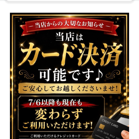
様へ大切なお知らせです!!
本日、
システムの都合に
より公式LINEの配信ができ
ませんでした
いつも配信を楽しみにしてくださっている皆様には、
ご迷惑をおかけし誠に申し訳ございません。
本日の営業情報・出勤情報は、
こちらでご案内させていた
だきます
━━━━━━━━━━━━━━━
vivienne（ヴィヴィア
ン）池袋西口店
系列が誇る美女達が在籍
美脚キャバクラ
本日も元気に営業中
18:00〜25:00まで