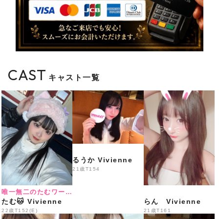
営業
️
総勢35名出勤＋体験入店3名予定
️
LINE会員様特別料金
CAST
キャスト一覧
18:00〜20:30
70分 3,300円
20:30〜22:00
るうか Vivienne
60分 3,300円
21歳
T154
唯一無二のたむワールド
たむ🐱 Vivienne
らん Vivienne
22:00〜LAST
22歳
T152(E)
21歳
T161