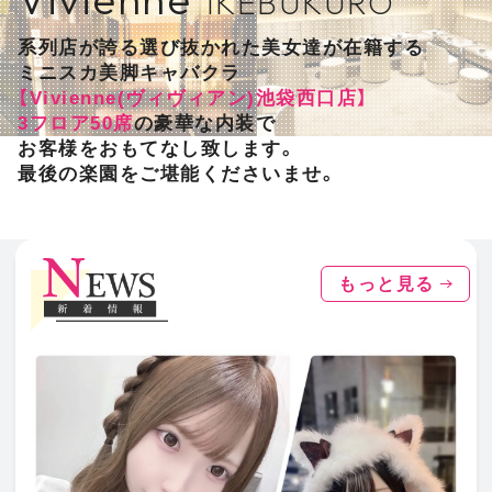
IKEBUKURO
系列店が誇る選び抜かれた美女達が在籍する
ミニスカ美脚キャバクラ
【Vivienne(ヴィヴィアン)池袋西口店】
3フロア50席
の豪華な内装で
お客様をおもてなし致します。
最後の楽園をご堪能くださいませ。
もっと見る