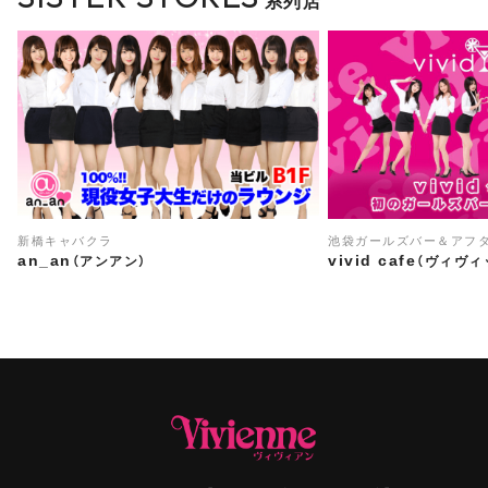
系列店
新橋キャバクラ
池袋ガールズバー＆アフ
an_an
vivid cafe
（アンアン）
（ヴィヴィ