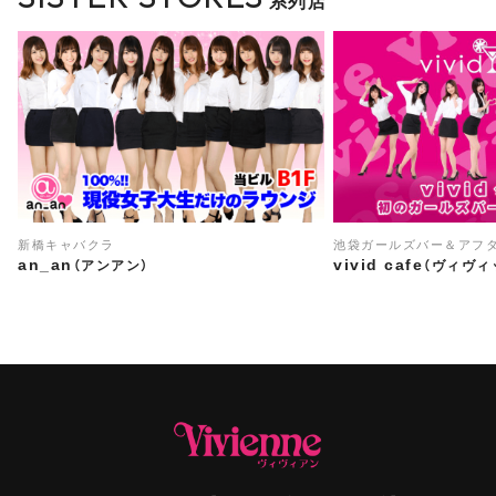
系列店
新橋キャバクラ
池袋ガールズバー＆アフ
an_an
vivid cafe
（アンアン）
（ヴィヴィ