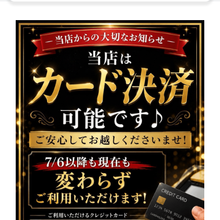
様へ大切なお知らせです!!
本日、
システムの都合に
より公式LINEの配信ができ
ませんでした
いつも配信を楽しみにしてくださっている皆様には、
ご迷惑をおかけし誠に申し訳ございません。
本日の営業情報・出勤情報は、
こちらでご案内させていた
だきます
━━━━━━━━━━━━━━━
vivienne（ヴィヴィア
ン）池袋西口店
系列が誇る美女達が在籍
美脚キャバクラ
本日も元気に営業中
18:00〜25:00まで