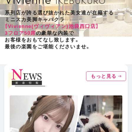
IKEBUKURO
系列店が誇る選び抜かれた美女達が在籍する
ミニスカ美脚キャバクラ
【Vivienne(ヴィヴィアン)池袋西口店】
3フロア50席
の豪華な内装で
お客様をおもてなし致します。
最後の楽園をご堪能くださいませ。
もっと見る