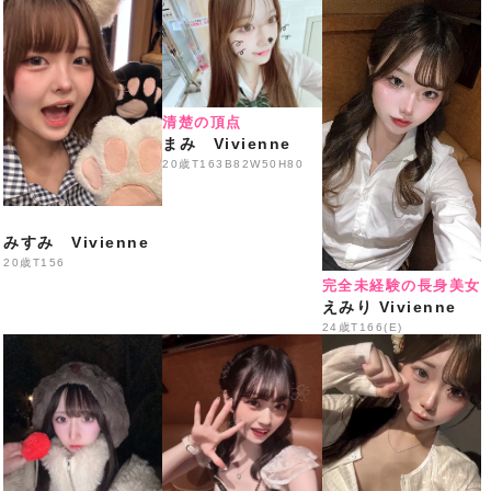
50分 3,300円
生ビール・ハイボール・各種サワー・焼酎・ウイスキ
ー・
各種ソフトドリンク飲み放題
清楚の頂点
※ご来店の際はスタッフへLINE画面をご提示ください
まみ Vivienne
━━━━━━━━━━━━━━━
20歳
T163B82W50H80
️本日の出勤情報
️
18:00〜
みすみ Vivienne
Eはな・
あまの・えなこ
20歳
T156
完全未経験の長身美女
なち・はるか・
まりん
えみり Vivienne
24歳
T166(E)
いくみ・ゆめあ・みう・り
の
19:00〜