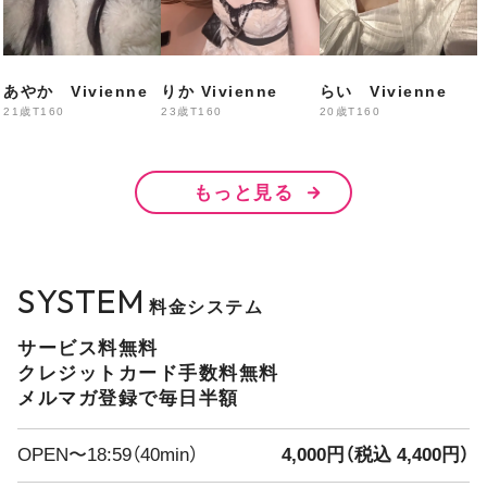
なぎ・あいな・かなん
ちさき・みに・りかこ
あやか Vivienne
りか Vivienne
らい Vivienne
21歳
T160
23歳
T160
20歳
T160
20:00〜
もっと見る
えりか・はる・みみ
まきほ・せん・みい・なみ
SYSTEM
料金システム
21:00〜
サービス料無料
あいら・
あやか・りり
クレジットカード手数料無料
メルマガ登録で毎日半額
出勤予定
OPEN〜18:59（40min）
4,000円（税込 4,400円）