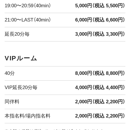
えな・みくう
19:00〜20:59（40min）
5,000円（税込 5,500円）
みずき・きよ
21:00〜LAST（40min）
6,000円（税込 6,600円）
━━━━━━━━━━━━━━━
延長20分毎
3,000円（税込 3,300円）
本日のイベント
**新ショット試飲会開催！**
Vivienneに新しい味のショットが登場
VIPルーム
どんな味かは飲んでからのお楽しみ
━━━━━━━━━━━━━━━
7/30・7/31限定 ドレスDay開催
40分
8,000円（税込 8,800円）
2日間限定
普段とは一味違う特別な雰囲気のVivienneをぜひお楽しみ
VIP延長20分毎
4,000円（税込 4,400円）
ください
━━━━━━━━━━━━━━━
同伴料
2,000円（税込 2,200円）
8/1(土)〜8/4(火) 真夏の大還元祭
4Days
本指名料/場内指名料
2,000円（税込 2,200円）
**最大3,000円分の金券プレゼント！**
日頃の感謝を込めて、超お得な4日間をご用意しました