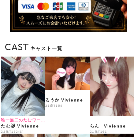
営業
️
総勢35名出勤＋体験入店3名予定
️
LINE会員様特別料金
CAST
キャスト一覧
18:00〜20:30
70分 3,300円
20:30〜22:00
るうか Vivienne
60分 3,300円
21歳
T154
唯一無二のたむワールド
たむ🐱 Vivienne
らん Vivienne
22:00〜LAST
22歳
T152(E)
21歳
T161