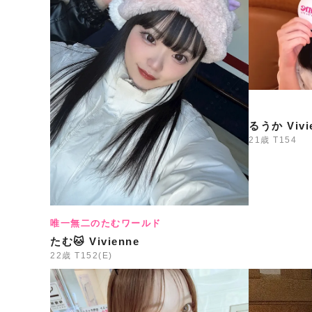
るうか Vivi
21歳
T154
唯一無二のたむワールド
たむ🐱 Vivienne
22歳
T152(E)