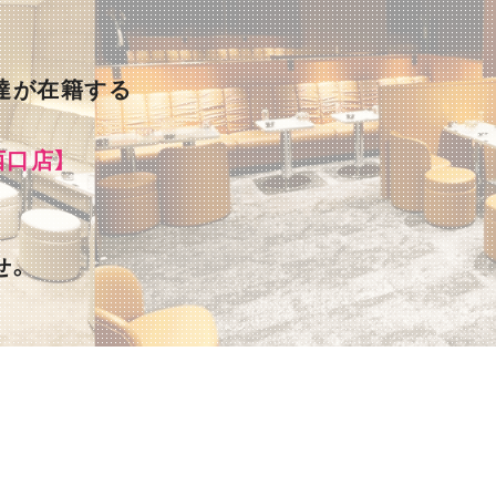
達が在籍する
西口店】
せ。