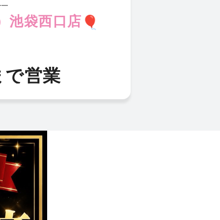
━━
ン）池袋西口店
0まで営業
予定
️
料金
30
円
00
円