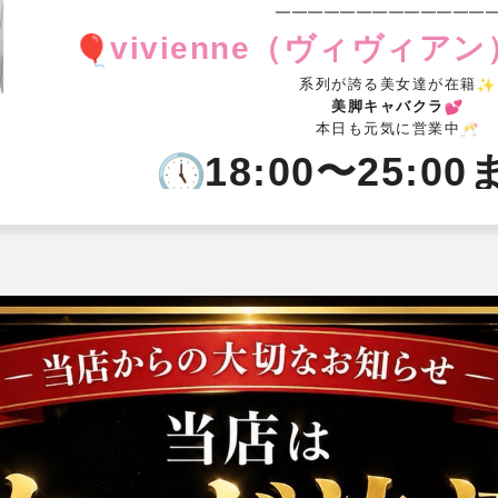
━━━━━━━━━━━━━
vivienne（ヴィヴィア
系列が誇る美女達が在籍
美脚キャバクラ
本日も元気に営業中
18:00〜25:0
️
総勢35名出勤＋体験入店3名
LINE会員様特別
18:00〜20:
70分 3,300
20:30〜22:
60分 3,300