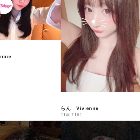
出勤予定
えな・みくう
みずき・きよ
━━━━━━━━━━━━━
本日のイベント
enne
**新ショット試飲会開催！*
Vivienneに新しい味のショット
どんな味かは飲んでからのお楽し
━━━━━━━━━━━━━
7/30・7/31限定 ドレス
2日間限定
普段とは一味違う特別な雰囲気のVivienneをぜ
らん Vivienne
━━━━━━━━━━━━━
21歳
T161
8/1(土)〜8/4(火) 真夏の大還
**最大3,000円分の金券プレゼン
日頃の感謝を込めて、超お得な4日間をご