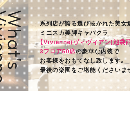
enne
What's
系列店が誇る選び抜かれた美女
ミニスカ美脚キャバクラ
【Vivienne(ヴィヴィアン)池袋
3フロア50席
の豪華な内装で
お客様をおもてなし致します。
最後の楽園をご堪能くださいま