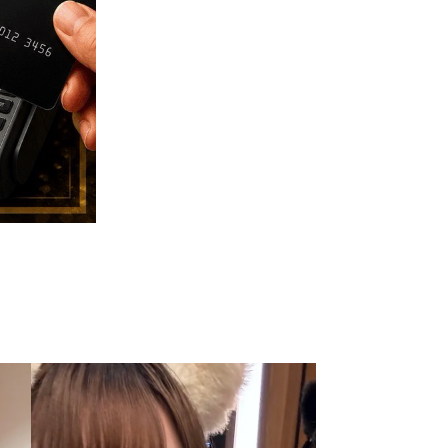
なん
かこ
みみ
・なみ
・りり