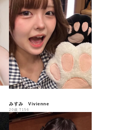
━━
*
が登場
み
━━
Day開催
ひお楽しみ
ください
━━
みすみ Vivienne
元祭4Days
20歳
T156
ト！**
用意しました