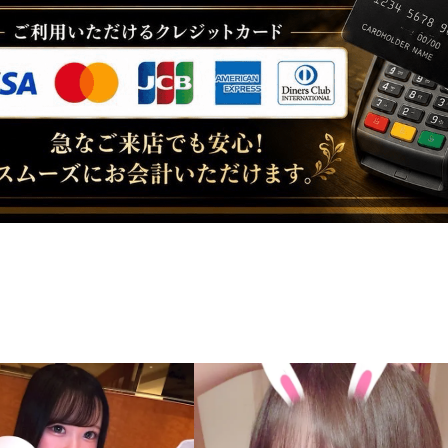
19:00〜
なぎ・あいな・か
ちさき・みに・り
20:00〜
えりか・はる・
まきほ・せん・みい
21:00〜
あいら・
あやか