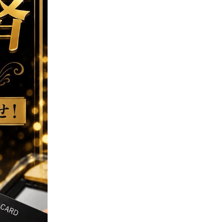
ST
円
・
各種ソフトドリンク飲み放題
提示ください
━━
️
えなこ
まりん
う・りの