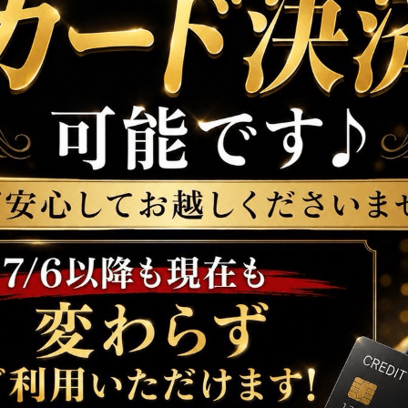
22:00〜LA
50分 3,300
生ビール・ハイボール・各種サワー・焼酎・ウイスキー
※ご来店の際はスタッフへLINE画面をご
━━━━━━━━━━━━━
️本日の出勤情報
18:00〜
Eはな・
あまの・
なち・はるか・
いくみ・ゆめあ・み