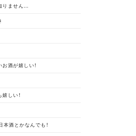
知りません…
き
いお酒が嬉しい！
‼
も嬉しい！
日本酒とかなんでも！