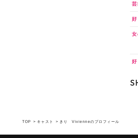
芸
好
女
好
S
TOP
キャスト
きり Vivienneのプロフィール