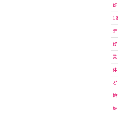
好
1
デ
好
貰
休
ど
旅
好