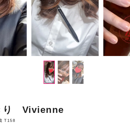
り Vivienne
歳 T158