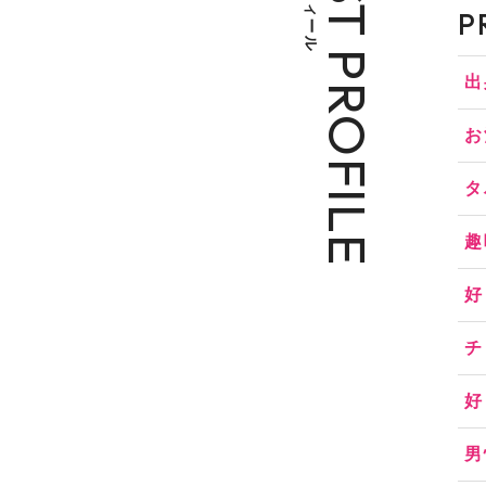
CAST PROFILE
P
出
お
タ
趣
好
チ
好
男